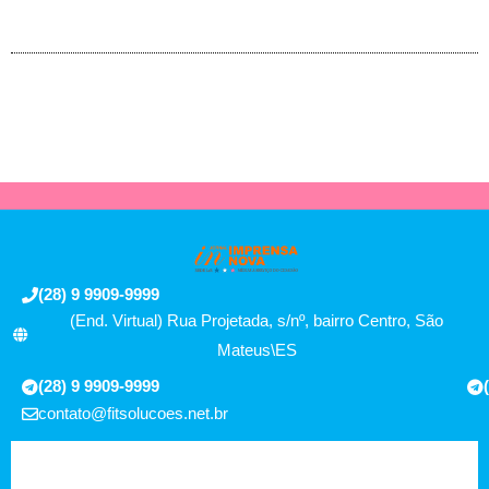
(28) 9 9909-9999
(End. Virtual) Rua Projetada, s/nº, bairro Centro, São
Mateus\ES
(28) 9 9909-9999
contato@fitsolucoes.net.br