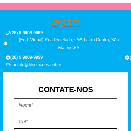
(28) 9 9909-9999
(End. Virtual) Rua Projetada, s/nº, bairro Centro, São
Mateus\ES
(28) 9 9909-9999
contato@fitsolucoes.net.br
CONTATE-NOS