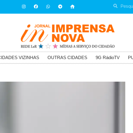
CIDADES VIZINHAS
OUTRAS CIDADES
9G RádioTV
P