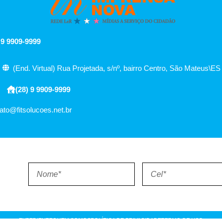
 9 9909-9999
(End. Virtual) Rua Projetada, s/nº, bairro Centro, São Mateus\ES
(28) 9 9909-9999
ato@fitsolucoes.net.br
EXPEDIENTE
QUEM SOMOS
POLÍTICA DE PRIVACIDADE
TERMO DE USO