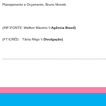
Planejamento e Orçamento, Bruno Moretti.
(INF.\FONTE: Wellton Máximo \\
Agência Brasil)
(FT.\CRÉD.: Tânia Rêgo \\
Divulgação)