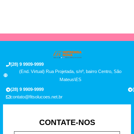
(28) 9 9909-9999
(End. Virtual) Rua Projetada, s/nº, bairro Centro, São
Mateus\ES
(28) 9 9909-9999
contato@fitsolucoes.net.br
CONTATE-NOS