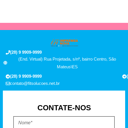
(28) 9 9909-9999
(End. Virtual) Rua Projetada, s/nº, bairro Centro, São
Mateus\ES
(28) 9 9909-9999
contato@fitsolucoes.net.br
CONTATE-NOS