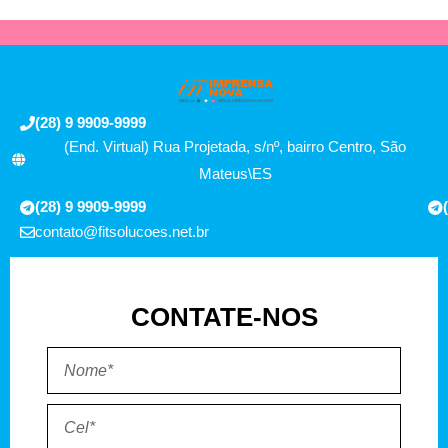
(28) 9 9909-9999
(End. Virtual) Rua Projetada, s/nº, bairro Centro, São
Mateus\ES
(28) 9 9909-9999
contato@fitsolucoes.net.br
CONTATE-NOS