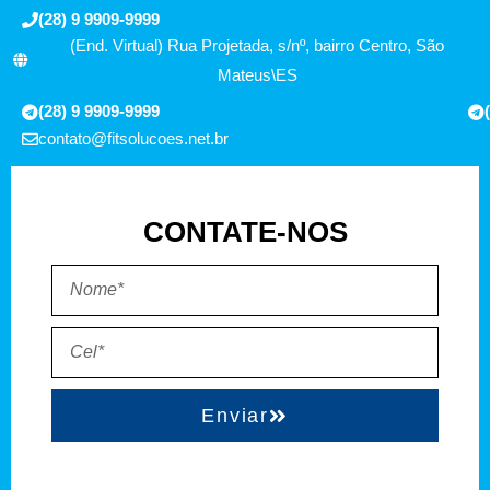
(28) 9 9909-9999
(End. Virtual) Rua Projetada, s/nº, bairro Centro, São
Mateus\ES
(28) 9 9909-9999
contato@fitsolucoes.net.br
CONTATE-NOS
Enviar