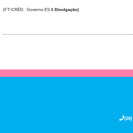
(FT.\CRÉD.: Governo-ES
\\ Divulgação)
(28)