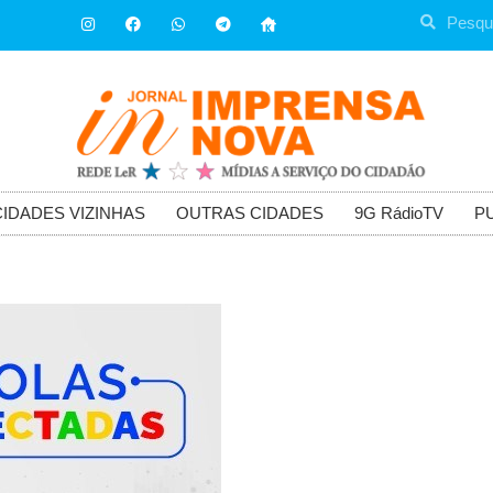
CIDADES VIZINHAS
OUTRAS CIDADES
9G RádioTV
P