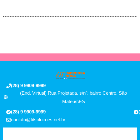
(28) 9 9909-9999
(End. Virtual) Rua Projetada, s/nº, bairro Centro, São
Mateus\ES
(28) 9 9909-9999
contato@fitsolucoes.net.br