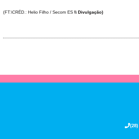
(FT.\CRÉD.: Helio Filho / Secom ES
\\ Divulgação)
(28)