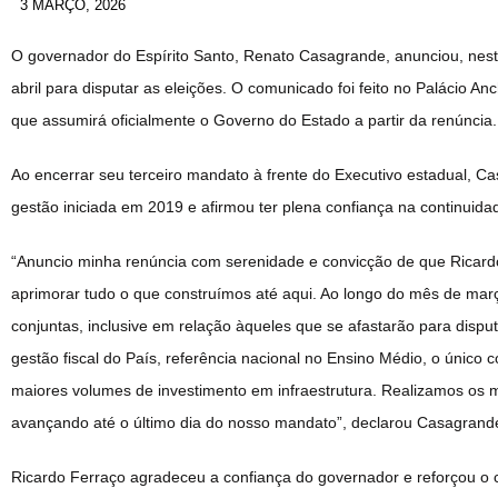
3 MARÇO, 2026
O governador do Espírito Santo, Renato Casagrande, anunciou, nesta
abril para disputar as eleições. O comunicado foi feito no Palácio An
que assumirá oficialmente o Governo do Estado a partir da renúncia.
Ao encerrar seu terceiro mandato à frente do Executivo estadual, C
gestão iniciada em 2019 e afirmou ter plena confiança na continuida
“Anuncio minha renúncia com serenidade e convicção de que Ricardo
aprimorar tudo o que construímos até aqui. Ao longo do mês de ma
conjuntas, inclusive em relação àqueles que se afastarão para disp
gestão fiscal do País, referência nacional no Ensino Médio, o únic
maiores volumes de investimento em infraestrutura. Realizamos os m
avançando até o último dia do nosso mandato”, declarou Casagrand
Ricardo Ferraço agradeceu a confiança do governador e reforçou o 