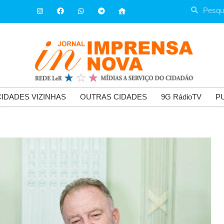
CIDADES VIZINHAS
OUTRAS CIDADES
9G RádioTV
P