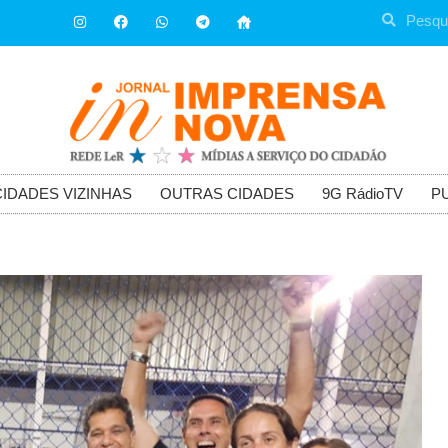
CIDADES VIZINHAS
OUTRAS CIDADES
9G RádioTV
P