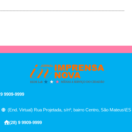
 9 9909-9999
(End. Virtual) Rua Projetada, s/nº, bairro Centro, São Mateus\ES
(28) 9 9909-9999