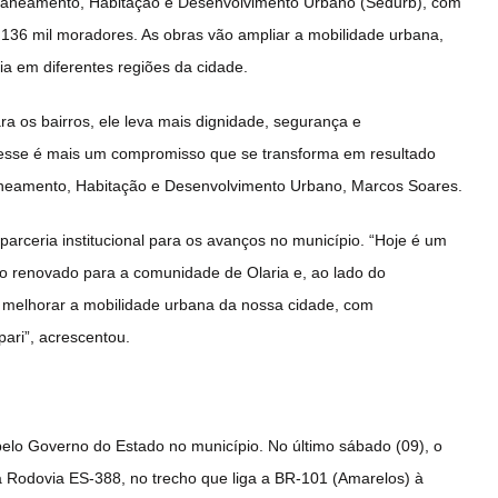
 Saneamento, Habitação e Desenvolvimento Urbano (Sedurb), com
 136 mil moradores. As obras vão ampliar a mobilidade urbana,
ia em diferentes regiões da cidade.
a os bairros, ele leva mais dignidade, segurança e
 esse é mais um compromisso que se transforma em resultado
aneamento, Habitação e Desenvolvimento Urbano, Marcos Soares.
parceria institucional para os avanços no município. “Hoje é um
o renovado para a comunidade de Olaria e, ao lado do
 melhorar a mobilidade urbana da nossa cidade, com
ari”, acrescentou.
elo Governo do Estado no município. No último sábado (09), o
 Rodovia ES-388, no trecho que liga a BR-101 (Amarelos) à