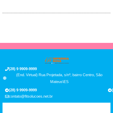
(28) 9 9909-9999
(End. Virtual) Rua Projetada, s/nº, bairro Centro, São
Mateus\ES
(28) 9 9909-9999
contato@fitsolucoes.net.br