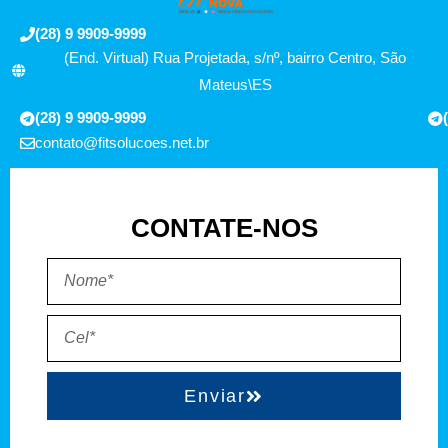
(28) 9 9909-9999
(End. Virtual) Rua Projetada, s/nº, bairro Centro, São
Mateus\ES
(28) 9 9909-9999
contato@fitsolucoes.net.br
CONTATE-NOS
Enviar