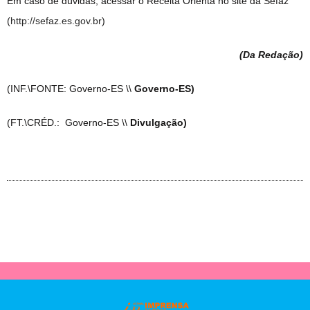
Em caso de dúvidas, acessar o Receita Orienta no site da Sefaz
(
http://sefaz.es.gov.br
)
(Da Redação
)
(INF.\FONTE: Governo-ES \\
Governo-ES)
(FT.\CRÉD.: Governo-ES \\
Divulgação)