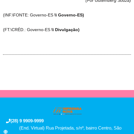
(Por Gutemberg Souza
)
(INF.\FONTE: Governo-ES
\\ Governo-ES)
(FT.\CRÉD.: Governo-ES
\\ Divulgação)
(28) 9 9909-9999
(End. Virtual) Rua Projetada, s/nº, bairro Centro, São