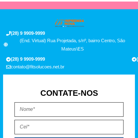
(28) 9 9909-9999
(End. Virtual) Rua Projetada, s/nº, bairro Centro, São
Mateus\ES
(28) 9 9909-9999
contato@fitsolucoes.net.br
CONTATE-NOS