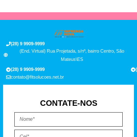
(28) 9 9909-9999
(End. Virtual) Rua Projetada, s/nº, bairro Centro, São
Mateus\ES
(28) 9 9909-9999
contato@fitsolucoes.net.br
CONTATE-NOS