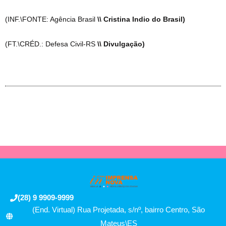
(INF.\FONTE: Agência Brasil
\\ Cristina Indio do Brasil)
(FT.\CRÉD.: Defesa Civil-RS
\\ Divulgação)
(28) 9 9909-9999
(End. Virtual) Rua Projetada, s/nº, bairro Centro, São
Mateus\ES