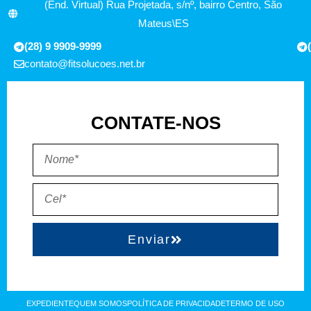
(End. Virtual) Rua Projetada, s/nº, bairro Centro, São
Mateus\ES
(28) 9 9909-9999
contato@fitsolucoes.net.br
CONTATE-NOS
Enviar
EXPEDIENTE
QUEM SOMOS
POLÍTICA DE PRIVACIDADE
TERMO DE USO