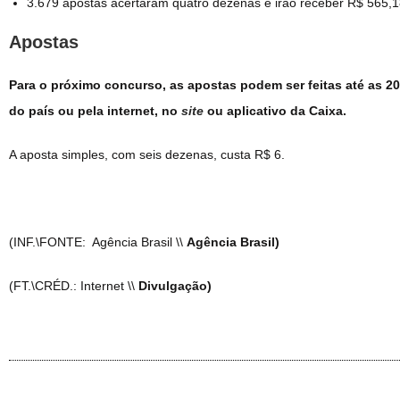
3.679 apostas acertaram quatro dezenas e irão receber R$ 565,
Apostas
Para o próximo concurso, as apostas podem ser feitas até as 20h 
do país ou pela internet, no
site
ou aplicativo da Caixa.
A aposta simples, com seis dezenas, custa R$ 6.
(INF.\FONTE: Agência Brasil \\
Agência Brasil)
(FT.\CRÉD.: Internet \\
Divulgação)