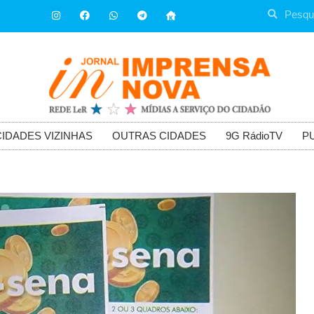
CIDADES VIZINHAS
OUTRAS CIDADES
9G RádioTV
P