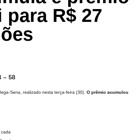
i para R$ 27
hões
3 – 58
ga-Sena, realizado nesta terça-feira (30).
O prêmio acumulou
8 cada