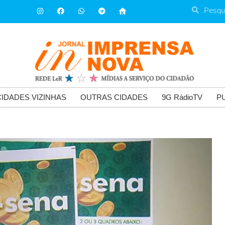
CIDADES VIZINHAS
OUTRAS CIDADES
9G RádioTV
P