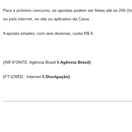
Para o próximo concurso, as apostas podem ser feitas até as 20h (horá
ou
pela internet
, no site ou aplicativo da Caixa.
A aposta simples, com seis dezenas, custa R$ 6.
(INF.\FONTE: Agência Brasil
\\ Agência Brasil)
(FT.\CRÉD.: Internet
\\ Divulgação)