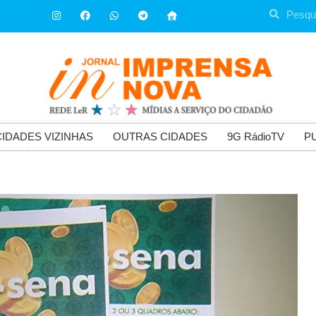
CIDADES VIZINHAS
OUTRAS CIDADES
9G RádioTV
P