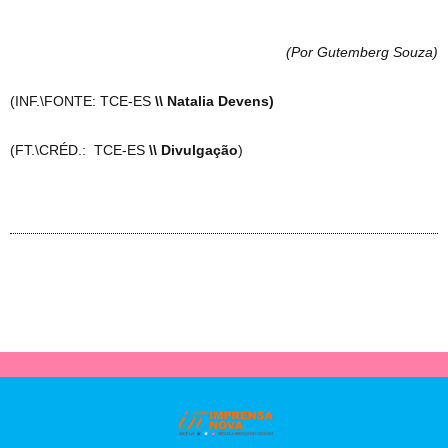
(Por Gutemberg Souza
)
(INF.\FONTE: TCE-ES
\\ Natalia Devens)
(FT.\CRÉD.: TCE-ES
\\ Divulgação
)