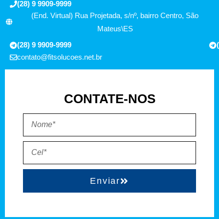
(28) 9 9909-9999
(End. Virtual) Rua Projetada, s/nº, bairro Centro, São
Mateus\ES
(28) 9 9909-9999
contato@fitsolucoes.net.br
CONTATE-NOS
Enviar