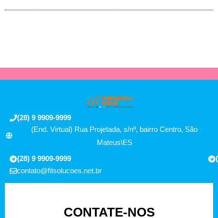
(28) 9 9909-9999
(End. Virtual) Rua Projetada, s/nº, bairro Centro, São
Mateus\ES
(28) 9 9909-9999
contato@fitsolucoes.net.br
CONTATE-NOS