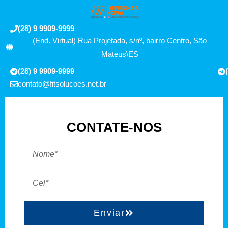
(28) 9 9909-9999
(End. Virtual) Rua Projetada, s/nº, bairro Centro, São
Mateus\ES
(28) 9 9909-9999
contato@fitsolucoes.net.br
CONTATE-NOS
Enviar