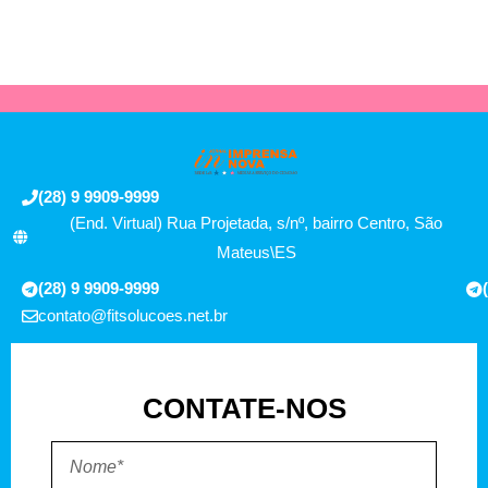
(28) 9 9909-9999
(End. Virtual) Rua Projetada, s/nº, bairro Centro, São
Mateus\ES
(28) 9 9909-9999
contato@fitsolucoes.net.br
CONTATE-NOS