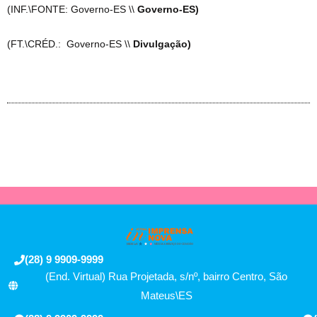
(INF.\FONTE: Governo-ES \\
Governo-ES)
(FT.\CRÉD.: Governo-ES \\
Divulgação)
(28) 9 9909-9999
(End. Virtual) Rua Projetada, s/nº, bairro Centro, São
Mateus\ES