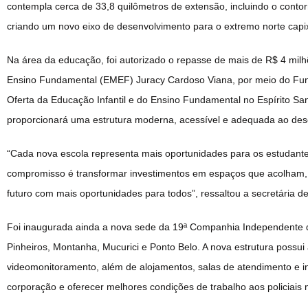
contempla cerca de 33,8 quilômetros de extensão, incluindo o contorn
criando um novo eixo de desenvolvimento para o extremo norte capi
Na área da educação, foi autorizado o repasse de mais de R$ 4 milh
Ensino Fundamental (EMEF) Juracy Cardoso Viana, por meio do Fun
Oferta da Educação Infantil e do Ensino Fundamental no Espírito Sa
proporcionará uma estrutura moderna, acessível e adequada ao des
“Cada nova escola representa mais oportunidades para os estudant
compromisso é transformar investimentos em espaços que acolham, 
futuro com mais oportunidades para todos”, ressaltou a secretária 
Foi inaugurada ainda a nova sede da 19ª Companhia Independente da 
Pinheiros, Montanha, Mucurici e Ponto Belo. A nova estrutura possui
videomonitoramento, além de alojamentos, salas de atendimento e i
corporação e oferecer melhores condições de trabalho aos policiais m