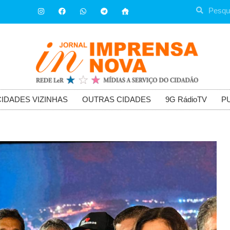
CIDADES VIZINHAS
OUTRAS CIDADES
9G RádioTV
P