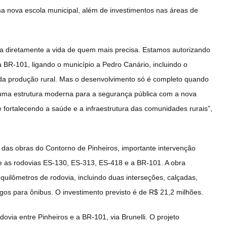
ma nova escola municipal, além de investimentos nas áreas de
oca diretamente a vida de quem mais precisa. Estamos autorizando
BR-101, ligando o município a Pedro Canário, incluindo o
 da produção rural. Mas o desenvolvimento só é completo quando
uma estrutura moderna para a segurança pública com a nova
e fortalecendo a saúde e a infraestrutura das comunidades rurais”,
o das obras do Contorno de Pinheiros, importante intervenção
tre as rodovias ES-130, ES-313, ES-418 e a BR-101. A obra
ilômetros de rodovia, incluindo duas interseções, calçadas,
gos para ônibus. O investimento previsto é de R$ 21,2 milhões.
ovia entre Pinheiros e a BR-101, via Brunelli. O projeto