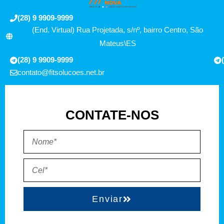
(28) 9 9909-9999
(End. Virtual) Rua Projetada, s/nº, bairro Centro, São
Mateus\ES
(28) 9 9909-9999
contato@fitsolucoes.net.br
CONTATE-NOS
Enviar