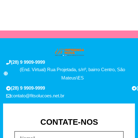
(28) 9 9909-9999
(End. Virtual) Rua Projetada, s/nº, bairro Centro, São
Mateus\ES
(28) 9 9909-9999
contato@fitsolucoes.net.br
CONTATE-NOS